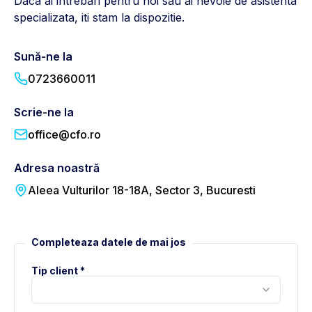
Daca ai intrebari pentru noi sau ai nevoie de asistenta
specializata, iti stam la dispozitie.
Sună-ne la
0723660011
Scrie-ne la
office@cfo.ro
Adresa noastră
Aleea Vulturilor 18-18A, Sector 3, Bucuresti
Completeaza datele de mai jos
Tip client *