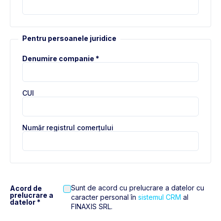
Pentru persoanele juridice
Denumire companie *
CUI
Număr registrul comerțului
Sunt de acord cu prelucrare a datelor cu
Acord de
prelucrare a
caracter personal în
sistemul CRM
al
datelor *
FINAXIS SRL.